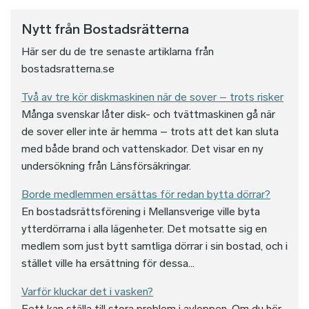
Nytt från Bostadsrätterna
Här ser du de tre senaste artiklarna från
bostadsratterna.se
Två av tre kör diskmaskinen när de sover – trots risker
Många svenskar låter disk- och tvättmaskinen gå när
de sover eller inte är hemma – trots att det kan sluta
med både brand och vattenskador. Det visar en ny
undersökning från Länsförsäkringar.
Borde medlemmen ersättas för redan bytta dörrar?
En bostadsrättsförening i Mellansverige ville byta
ytterdörrarna i alla lägenheter. Det motsatte sig en
medlem som just bytt samtliga dörrar i sin bostad, och i
stället ville ha ersättning för dessa...
Varför kluckar det i vasken?
Fett kan ställa till stora problem i avloppen. Om du hör