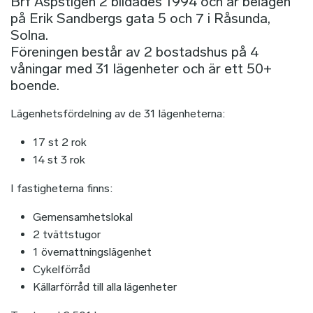
Brf Aspstigen 2 bildades 1994 och är belägen
på Erik Sandbergs gata 5 och 7 i Råsunda,
Solna.
Föreningen består av 2 bostadshus på 4
våningar med 31 lägenheter och är ett 50+
boende.
Lägenhetsfördelning av de 31 lägenheterna:
17 st 2 rok
14 st 3 rok
I fastigheterna finns:
Gemensamhetslokal
2 tvättstugor
1 övernattningslägenhet
Cykelförråd
Källarförråd till alla lägenheter