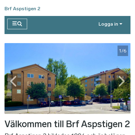
Hoppa till huvudinnehåll
Brf Aspstigen 2
Logga in
2/6
1/6
Välkommen till Brf Aspstigen 2