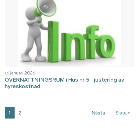
16 januari 2026
ÖVERNATTNINGSRUM i Hus nr 5 - justering av
hyreskostnad
Paginering
Nästa sida
Sist
1
2
Nästa ›
Sista »